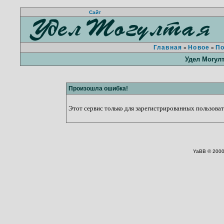
Сайт
Главная
Новое
П
»
»
Удел Могул
Произошла ошибка!
Этот сервис только для зарегистрированных пользовате
YaBB © 2000