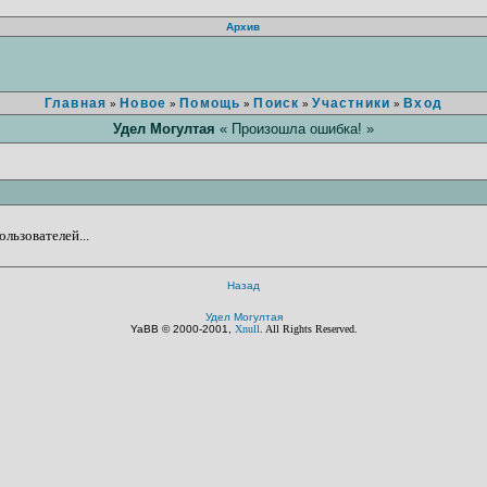
Архив
Главная
Новое
Помощь
Поиск
Участники
Вход
»
»
»
»
»
Удел Могултая
« Произошла ошибка! »
льзователей...
Назад
Удел Могултая
YaBB © 2000-2001,
Xnull
. All Rights Reserved.