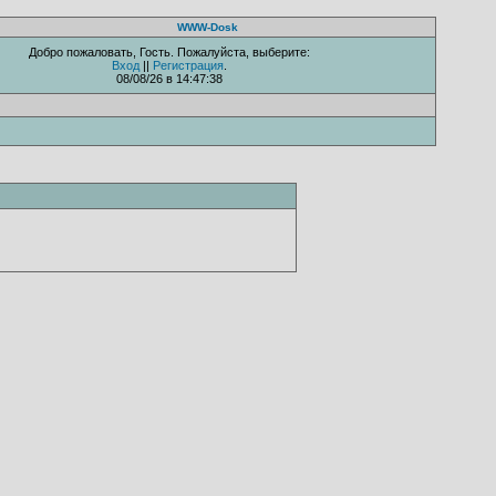
WWW-Dosk
Добро пожаловать, Гость. Пожалуйста, выберите:
Вход
||
Регистрация
.
08/08/26 в 14:47:38