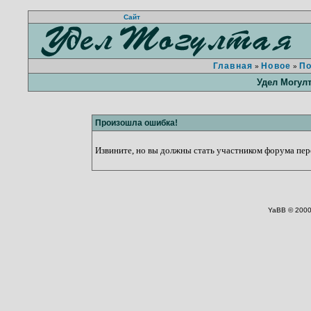
Сайт
Главная
Новое
П
»
»
Удел Могул
Произошла ошибка!
Извините, но вы должны стать участником форума пере
YaBB © 2000