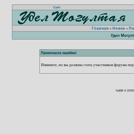
Сайт
Главная
Новое
П
»
»
Удел Могул
Произошла ошибка!
Извините, но вы должны стать участником форума пере
YaBB © 2000