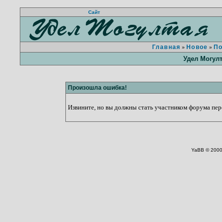
Сайт
Главная
Новое
П
»
»
Удел Могул
Произошла ошибка!
Извините, но вы должны стать участником форума пере
YaBB © 2000