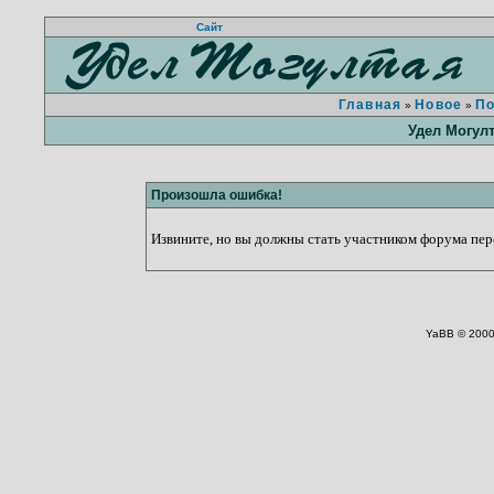
Сайт
Главная
Новое
П
»
»
Удел Могул
Произошла ошибка!
Извините, но вы должны стать участником форума пере
YaBB © 2000