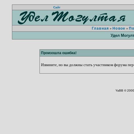
Сайт
Главная
Новое
П
»
»
Удел Могул
Произошла ошибка!
Извините, но вы должны стать участником форума пере
YaBB © 2000