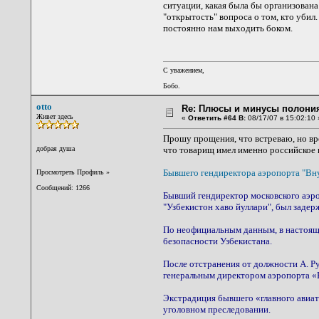
ситуации, какая была бы организована
"открытость" вопроса о том, кто убил
постоянно нам выходить боком.
С уважением,
Бобо.
otto
Re: Плюсы и минусы полония
Живет здесь
«
Ответить #64 В:
08/17/07 в 15:02:10 
Прошу прощения, что встреваю, но вро
добрая душа
что товарищ имел именно российское 
Бывшего гендиректора аэропорта "Вну
Просмотреть Профиль
»
Сообщений: 1266
Бывший гендиректор московского аэро
"Узбекистон хаво йуллари", был задер
По неофициальным данным, в настоящ
безопасности Узбекистана.
После отстранения от должности А. Ру
генеральным директором аэропорта «
Экстрадиция бывшего «главного авиа
уголовном преследовании.