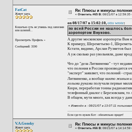
FatCat
Re: Плюсы и минусы полония
Живет здесь
«
Ответить #65 В:
08/21/07 в 12:59:35 
on 08/17/07 в 15:02:10,
otto wrote
:
Кошачью суть не утаишь под сапогами
по всей России не нашлось бо
или шляпой...
аэропортом Внуково.
А другие московские аэропорты Вам 
Просмотреть Профиль
»
К примеру, Шереметьево-1, Шереметье
Сообщений: 3590
Кстати, видимо, Арслан Рузметов был
А уж сколько раз увольняли, даже вро
Что до "дела Литвиненко" - тут недав
что полония в России производится оч
"эксперт" заявляет, что полоний - стр
Литвиненко, а вообще
никто живым из
голыми руками
получали первые милли
Кюри, переработав тонны радиоактивно
телефонный диалог с Березовским, то л
В общем, мути много, как всегда у дан
«
Изменён в : 08/21/07 в 13:07:11 пользова
Если где-то нужен Кот - обязательно придет!
V.A.Gonsky
Re: Плюсы и минусы полония
Живет здесь
«
Ответить #66 В:
08/21/07 в 14:14:59 