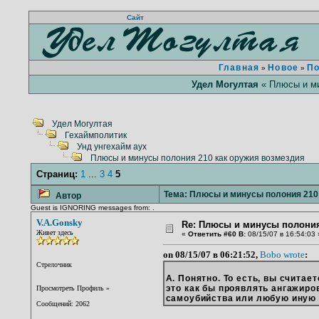
Сайт
Главная
Новое
П
»
»
Удел Могултая
« Плюсы и ми
Удел Могултая
Гехаймполитик
Унд унгехайм аух
Плюсы и минусы полония 210 как оружия возмездия
Страниц:
1
...
3
4
5
Тема: Плюсы и минусы полония 210
Автор
Guest is IGNORING messages from: .
V.A.Gonsky
Re: Плюсы и минусы полония
Живет здесь
«
Ответить #60 В:
08/15/07 в 16:54:03 
on 08/15/07 в 06:21:52,
Bobo wrote
:
Стрелочник
А. Понятно. То есть, вы считае
это как бы проявлять ангажиро
Просмотреть Профиль
»
самоубийства или любую иную 
Сообщений: 2062