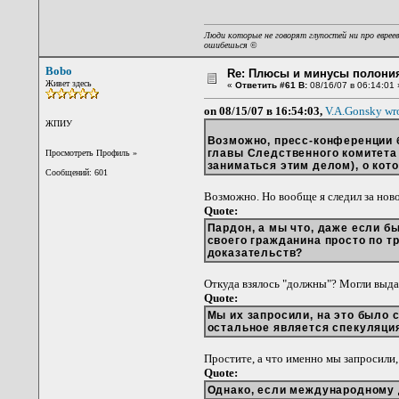
Люди которые не говорят глупостей ни про евреев
ошибешься
©
Bobo
Re: Плюсы и минусы полония
Живет здесь
«
Ответить #61 В:
08/16/07 в 06:14:01 
on 08/15/07 в 16:54:03,
V.A.Gonsky wr
ЖПИУ
Возможно, пресс-конференции 
главы Следственного комитета 
Просмотреть Профиль
»
заниматься этим делом), о кото
Сообщений: 601
Возможно. Но вообще я следил за ново
Quote:
Пардон, а мы что, даже если 
своего гражданина просто по т
доказательств?
Откуда взялось "должны"? Могли выда
Quote:
Мы их запросили, на это было с
остальное является спекуляци
Простите, а что именно мы запросили,
Quote:
Однако, если международному д