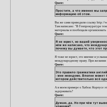
Quote:
Простите, а что именно мы зап
информацию об этом.
Вы же сами приводили ссылку http://ww
Там написано: "В Генпрокуратуре тем
материалы и пообещали организовать п
Quote:
Я не юрист, но вашей увереннос
нём же написано, что междунар
почему вы думаете, что этот п
Я тоже не юрист, это мнение я услыша
международному праву. При желании 
Quote:
Это правило грамматики англий
- мне неведомо. Вполне может б
котором действительно всё од
А в моем примере о Хабеас Корпусе эт
задерживать?
Quote:
Думаю, да. Но при чём тут выв
уликами?