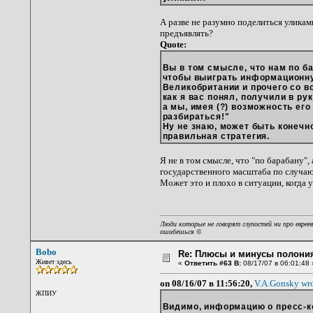
А разве не разумно поделиться уликами
предъявлять?
Quote:
Вы в том смысле, что нам по б
чтобы выиграть информационну
Великобритании и прочего со в
как я вас понял, получили в ру
а мы, имея (?) возможность его
разбираться!"
Ну не знаю, может быть конечно
правильная стратегия.
Я не в том смысле, что "по барабану", 
государственного масштаба по случаю 
Может это и плохо в ситуации, когда 
Люди которые не говорят глупостей ни про евреев
ошибешься
©
Bobo
Re: Плюсы и минусы полония
Живет здесь
«
Ответить #63 В:
08/17/07 в 06:01:48 
on 08/16/07 в 11:56:20,
V.A.Gonsky wr
ЖПИУ
Видимо, информацию о пресс-