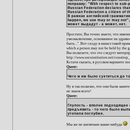
поправку: "With respect to sub-p
Russian Federation declares that 
Russian Federation a citizen of t
В рамках английской грамматики 
happen, we use
may
or
may not
"
может выдадут - а может, нет.
Простите, Вы точно знаете, что имен
умозаключение, основанное на здравом
быть...". Вот сходу я нашел такой при
which a person may not be held by the g
Вы полагаете, что это следует интерп
http://www.usconstitution.net/consttop
Кстати сказать, в русском варианте п
Quote:
Чего ж им было суетиться до то
Ну я так полагаю, что они были заинт
не знаем всего!
Quote:
Глупость - вполне подходящее 
предъявить - то чего было вып
утопили поглубже.
Мы же не англичане какие-нибудь