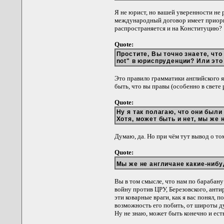
Я не юрист, но вашей уверенности не р
международный договор имеет приорит
распространяется и на Конституцию?
Quote:
Простите, Вы точно знаете, чт
not" в юриспруденции? Или эт
Это правило грамматики английского я
быть, что вы правы (особенно в свете 
Quote:
Ну я так полагаю, что они был
Хотя, может быть и нет, мы же 
Думаю, да. Но при чём тут вывод о то
Quote:
Мы же не англичане какие-ниб
Вы в том смысле, что нам по барабан
войну против ЦРУ, Березовского, ант
эти коварные враги, как я вас понял, 
возможность его побить, от широты д
Ну не знаю, может быть конечно и есть