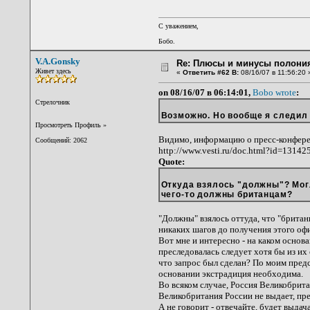
С уважением,
Бобо.
V.A.Gonsky
Re: Плюсы и минусы полония
Живет здесь
«
Ответить #62 В:
08/16/07 в 11:56:20 
on 08/16/07 в 06:14:01,
Bobo wrote
:
Стрелочник
Возможно. Но вообще я следил 
Просмотреть Профиль
»
Видимо, информацию о пресс-конфер
Сообщений: 2062
http://www.vesti.ru/doc.html?id=13142
Quote:
Откуда взялось "должны"? Мог
чего-то должны британцам?
"Должны" взялось оттуда, что "брита
никаких шагов до получения этого офи
Вот мне и интересно - на каком основа
преследовалась следует хотя бы из и
что запрос был сделан? По моим предс
основании экстрадиция необходима.
Во всяком случае, Россия Великобрит
Великобритания России не выдает, пре
А не говорит - отвечайте, будет выдач