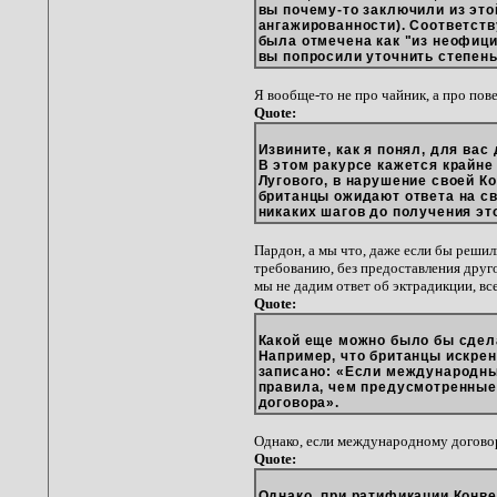
вы почему-то заключили из это
ангажированности). Соответств
была отмечена как "из неофици
вы попросили уточнить степень
Я вообще-то не про чайник, а про по
Quote:
Извините, как я понял, для вас
В этом ракурсе кажется крайне
Лугового, в нарушение своей Ко
британцы ожидают ответа на с
никаких шагов до получения эт
Пардон, а мы что, даже если бы реши
требованию, без предоставления друго
мы не дадим ответ об эктрадикции, вс
Quote:
Какой еще можно было бы сдела
Например, что британцы искрен
записано: «Если международн
правила, чем предусмотренные
договора».
Однако, если международному договор
Quote:
Однако, при ратификации Конв