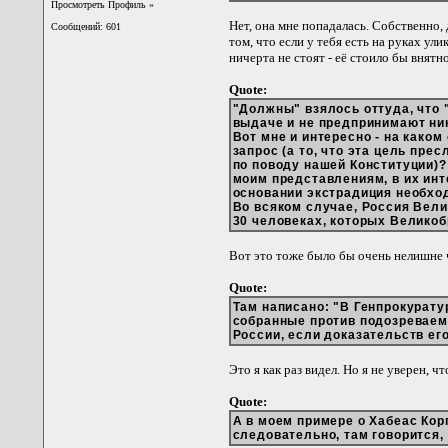
Просмотреть Профиль
»
Нет, она мне попадалась. Собственно,
Сообщений: 601
том, что если у тебя есть на руках ули
ничерта не стоят - её стоило бы внятн
Quote:
"Должны" взялось оттуда, что
выдаче и не предпринимают ник
Вот мне и интересно - на како
запрос (а то, что эта цель пр
по поводу нашей Конституции)?
моим представлениям, в их инт
основании экстрадиция необхо
Во всяком случае, Россия Вел
30 человеках, которых Великоб
Вот это тоже было бы очень нелишне 
Quote:
Там написано: "В Генпрокурат
собранные против подозреваем
России, если доказательств ег
Это я как раз видел. Но я не уверен, 
Quote:
А в моем примере о Хабеас Кор
следовательно, там говорится,