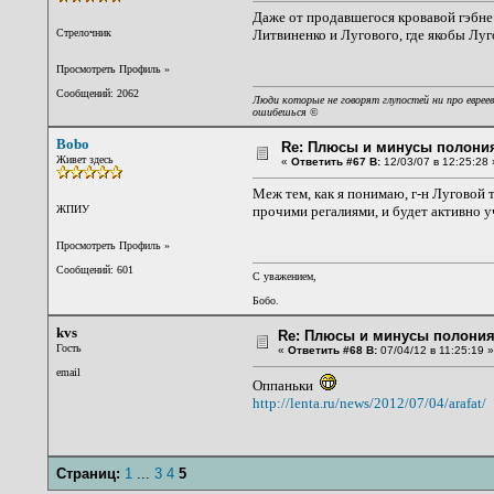
Даже от продавшегося кровавой гэбне 
Стрелочник
Литвиненко и Лугового, где якобы Луг
Просмотреть Профиль
»
Сообщений: 2062
Люди которые не говорят глупостей ни про евреев
ошибешься
©
Bobo
Re: Плюсы и минусы полония
Живет здесь
«
Ответить #67 В:
12/03/07 в 12:25:28 
Меж тем, как я понимаю, г-н Луговой 
ЖПИУ
прочими регалиями, и будет активно у
Просмотреть Профиль
»
Сообщений: 601
С уважением,
Бобо.
kvs
Re: Плюсы и минусы полония
Гость
«
Ответить #68 В:
07/04/12 в 11:25:19 »
email
Оппаньки
http://lenta.ru/news/2012/07/04/arafat/
Страниц:
1
...
3
4
5