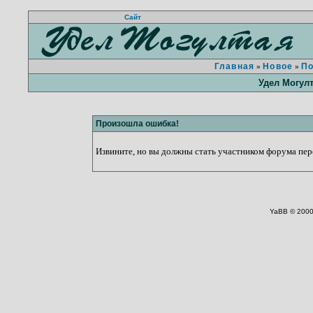
Сайт
Главная
Новое
П
»
»
Удел Могул
Произошла ошибка!
Извините, но вы должны стать участником форума пере
YaBB © 2000