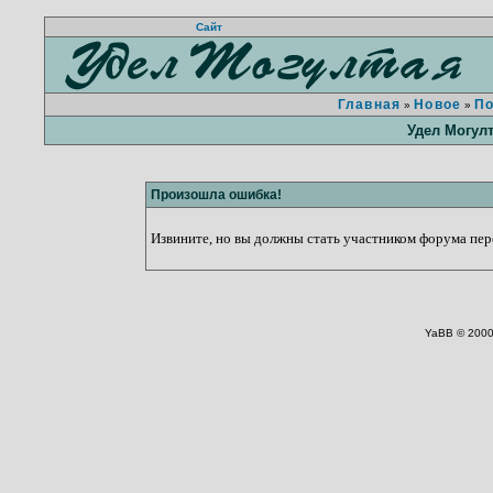
Сайт
Главная
Новое
П
»
»
Удел Могул
Произошла ошибка!
Извините, но вы должны стать участником форума пере
YaBB © 2000