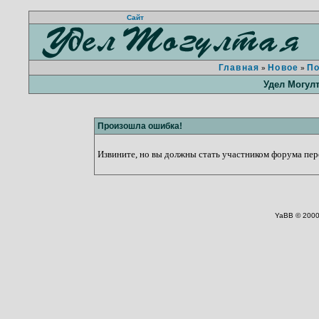
Сайт
Главная
Новое
П
»
»
Удел Могул
Произошла ошибка!
Извините, но вы должны стать участником форума пере
YaBB © 2000