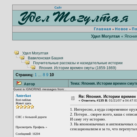
Сайт
Главная
Новое
П
»
»
Удел Могултая
« Япония
Удел Могултая
Вавилонская Башня
Поучительные рассказы и назидательные истории
Япония. Истории времен смуты (1859-1869)
Страниц:
1
...
8
9
10
Тема: Япония. Истории времен смуты
Автор
Guest is IGNORING messages from: .
Antrekot
Re: Япония. Истории времен 
Bori-tarkhan
«
Ответить #135 В:
01/21/07 в 04:47:0
Живет здесь
1. Интересно, а куда современное ору
2. Потери... скорее всего, каша с опи
CНС с большой дороги
И саму эту историю.
3. На японоязычных и англоязычных 
Просмотреть Профиль
»
сенсационализм и за то, что перепутал 
Сообщений: 16204