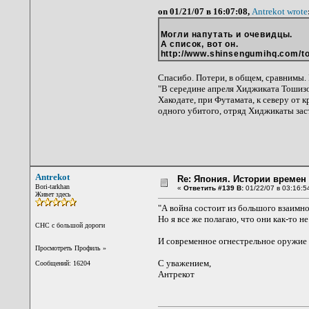
on 01/21/07 в 16:07:08,
Antrekot wrote
Могли напутать и очевидцы.
А список, вот он.
http://www.shinsengumihq.com/to
Спасибо. Потери, в общем, сравнимы. Ка
"В середине апреля Хиджиката Тошизо
Хакодате, при Футамата, к северу от 
одного убитого, отряд Хиджикаты зас
Antrekot
Re: Япония. Истории времен 
Bori-tarkhan
«
Ответить #139 В:
01/22/07 в 03:16:5
Живет здесь
"А война состоит из большого взаимно
Но я все же полагаю, что они как-то не
CНС с большой дороги
И современное огнестрельное оружие
Просмотреть Профиль
»
С уважением,
Сообщений: 16204
Антрекот