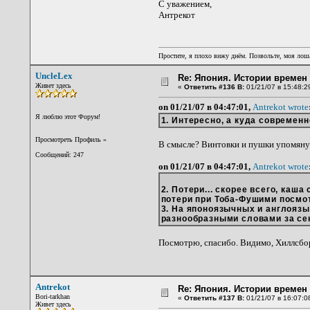
С уважением,
Антрекот
Простите, я плохо вижу днём. Позвольте, моя лоша
UncleLex
Re: Япония. Истории времен 
Живет здесь
«
Ответить #136 В:
01/21/07 в 15:48:2
on 01/21/07 в 04:47:01,
Antrekot wrote
Я люблю этот Форум!
1. Интересно, а куда современ
Просмотреть Профиль
»
В смысле? Винтовки и пушки упомяну
Сообщений: 247
on 01/21/07 в 04:47:01,
Antrekot wrote
2. Потери... скорее всего, каш
потери при Тоба-Фушими посмот
3. На японоязычных и англояз
разнообразными словами за сен
Посмотрю, спасибо. Видимо, Хиллсборо
Antrekot
Re: Япония. Истории времен 
Bori-tarkhan
«
Ответить #137 В:
01/21/07 в 16:07:0
Живет здесь