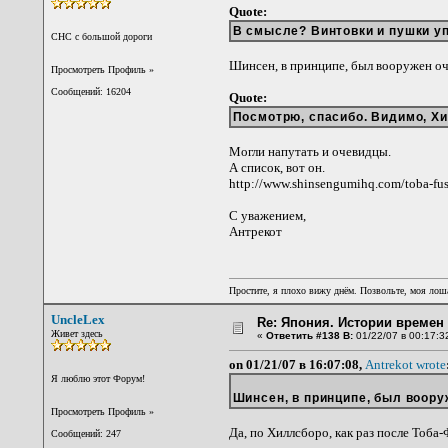
Quote:
В смысле? Винтовки и пушки у
CНС с большой дороги
Шинсен, в принципе, был вооружен оч
Просмотреть Профиль
»
Сообщений: 16204
Quote:
Посмотрю, спасибо. Видимо, Х
Могли напутать и очевидцы.
А список, вот он.
http://www.shinsengumihq.com/toba-fus
С уважением,
Антрекот
Простите, я плохо вижу днём. Позвольте, моя лоша
UncleLex
Re: Япония. Истории времен 
Живет здесь
«
Ответить #138 В:
01/22/07 в 00:17:3
on 01/21/07 в 16:07:08,
Antrekot wrote
Я люблю этот Форум!
Шинсен, в принципе, был воору
Просмотреть Профиль
»
Да, по Хиллсборо, как раз после Тоб
Сообщений: 247