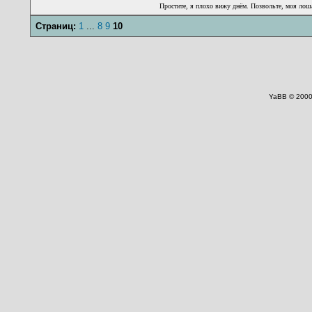
Простите, я плохо вижу днём. Позвольте, моя лоша
Страниц:
1
...
8
9
10
YaBB © 2000