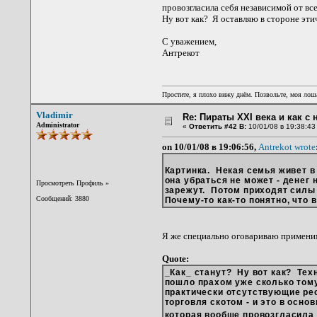
провозгласила себя независимой от в
Ну вот как? Я оставляю в стороне эти
С уважением,
Антрекот
Простите, я плохо вижу днём. Позвольте, моя лоша
Vladimir
Re: Пираты XXI века и как с
Administrator
«
Ответить #42 В:
10/01/08 в 19:38:43
on 10/01/08 в 19:06:56,
Antrekot wrote
Картинка. Некая семья живет в
она убраться не может - денег 
Просмотреть Профиль
»
зарежут. Потом приходят силы 
Сообщений: 3880
Почему-то как-то понятно, что 
Я же специально оговариваю примени
Quote:
_Как_ станут? Ну вот как? Тех
пошло прахом уже сколько тому,
практически отсутствующие рес
торговля скотом - и это в осн
которая вообще провозгласила