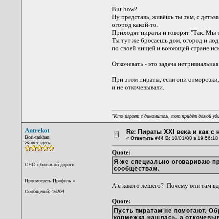
But how?
Ну представь, живёшь ты там, с детьми
огород какой-то.
Приходят пираты и говорят "Так. Мы т
Ты тут же бросаешь дом, огород и лодк
по своей нищей и воюющей стране иска
Откочевать - это задача нетривиальная
При этом пираты, если они отморозки,
и не откочевывали.
"Кто играет с динамитом, тот придёт домой уб
Antrekot
Re: Пираты XXI века и как с
Bori-tarkhan
«
Ответить #44 В:
10/01/08 в 19:56:18
Живет здесь
Quote:
Я же специально оговариваю п
CНС с большой дороги
сообществам.
Просмотреть Профиль
»
А с какого лешего? Почему они там вд
Сообщений: 16204
Quote:
Пусть пиратам не помогают. Обр
кормежка нашлась, а откочевыв