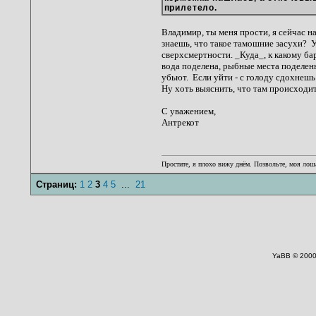
прилетело.
Владимир, ты меня прости, я сейчас на
знаешь, что такое тамошние засухи? У
сверхсмертности. _Куда_, к какому ба
вода поделена, рыбные места поделены
убьют. Если уйти - с голоду сдохнешь.
Ну хоть выяснить, что там происходит
С уважением,
Антрекот
Простите, я плохо вижу днём. Позвольте, моя лоша
Страниц:
1
2
3
4
5
...
21
YaBB © 2000