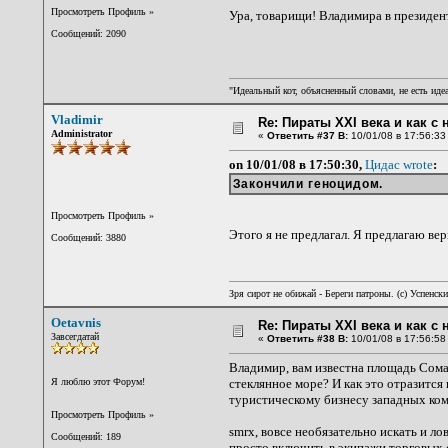
Просмотреть Профиль
»
Ура, товарищи! Владимира в президен
Сообщений: 2090
"Идеальный кот, объясненный словами, не есть иде
Vladimir
Re: Пираты XXI века и как с
Administrator
«
Ответить #37 В:
10/01/08 в 17:56:33
on 10/01/08 в 17:50:30,
Цидас wrote
:
Закончили геноцидом.
Просмотреть Профиль
»
Этого я не предлагал. Я предлагаю ве
Сообщений: 3880
Зря сирот не обижай - Береги патроны. (c) Успенск
Oetavnis
Re: Пираты XXI века и как с
Завсегдатай
«
Ответить #38 В:
10/01/08 в 17:56:58
Владимир, вам известна площадь Сомал
Я люблю этот Форум!
стеклянное море? И как это отразитс
туристическому бизнесу западных ком
Просмотреть Профиль
»
smrx, вовсе необязательно искать и л
Сообщений: 189
просто включить в экипажи торговых