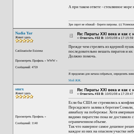
А при таком ответе - стеклянное море 
Зря сирот не обижай - Береги патроны. (c) Успенск
Nadia Yar
Re: Пираты XXI века и как с
Живет здесь
«
Ответить #32 В:
10/01/08 в 17:15:59
Прежде чем стрелять из ядерной пушк
Catilinarische Existenz
последовательно вешать пиратов и их
Должно помочь.
Просмотреть Профиль
»
WWW
»
Сообщений: 4759
Я предлагаю для начала собраться, определить вино
Мой ЖЖ
.
smrx
Re: Пираты XXI века и как с
Живет здесь
«
Ответить #33 В:
10/01/08 в 17:29:47
Если бы США не стремились к конфли
Персидского залива к берегам Сомали,
авиабазу на побережье. Хотя американ
видимо пиратство пока не доставило 
Просмотреть Профиль
»
ограниченном объеме.
Сообщений: 1140
Так что наверное самое дешевое реше
каждое из них на опасном участке не