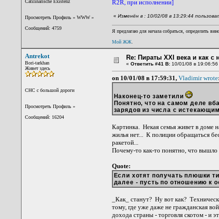
Catilinarische Existenz
R2R, при исполнении]
«
Изменён в : 10/02/08 в 13:29:44 пользов
Просмотреть Профиль
»
WWW
»
Сообщений: 4759
Я предлагаю для начала собраться, определить вино
Мой ЖЖ
.
Antrekot
Re: Пираты XXI века и как с
Bori-tarkhan
«
Ответить #41 В:
10/01/08 в 19:06:56
Живет здесь
on 10/01/08 в 17:59:31,
Vladimir wrote
CНС с большой дороги
Наконец-то заметили
Понятно, что на самом деле вб
Просмотреть Профиль
»
зарядов из числа с истекающим
Сообщений: 16204
Картинка. Некая семья живет в доме н
жилья нет... К полиции обращаться б
ракетой...
Почему-то как-то понятно, что вышло 
Quote:
Если хотят получать плюшки ти
далее - пусть по отношению к 
_Как_ станут? Ну вот как? Техническ
тому, где уже даже не гражданская вой
дохода страны - торговля скотом - и 