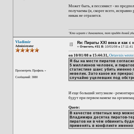
Может быть, я пессимист - но предпол
получаемы (и, скорее всего, исправно 
никак не отразится.
"Кто играет с динамитом, тот придёт домой уб
Vladimir
Re: Пираты XXI века и как с
Administrator
«
Ответить #31 В:
10/01/08 в 17:11:41
on 10/01/08 в 15:44:31,
Oetavnis wrote
Я бы на месте пиратов соглас
5 миллионов человек, и пиратов
статистике шанс убить именно 
Просмотреть Профиль
»
невелик. Зато какое же прекра
Сообщений: 3880
случайно уцелевших под обстре
И еще больший энтузиазм - ремонтирова
будут при первом намеке на организа
Quote:
В качестве ответных мер можно
Владимира десятка пиратов-тер
пиратов ни в чём обвинить буд
применять в конфликте именно т