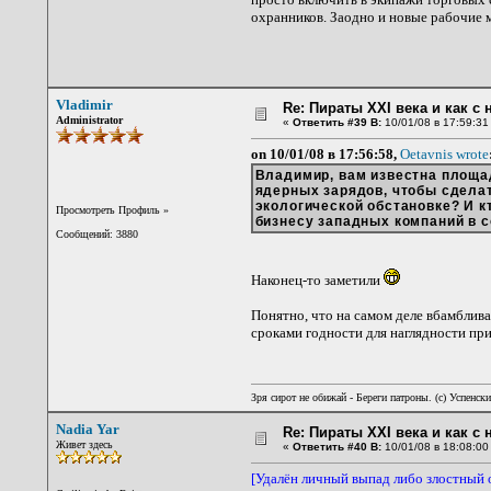
охранников. Заодно и новые рабочие м
Vladimir
Re: Пираты XXI века и как с
Administrator
«
Ответить #39 В:
10/01/08 в 17:59:31
on 10/01/08 в 17:56:58,
Oetavnis wrote
Владимир, вам известна площа
ядерных зарядов, чтобы сделат
экологической обстановке? И 
Просмотреть Профиль
»
бизнесу западных компаний в 
Сообщений: 3880
Наконец-то заметили
Понятно, что на самом деле вбамблива
сроками годности для наглядности пр
Зря сирот не обижай - Береги патроны. (c) Успенск
Nadia Yar
Re: Пираты XXI века и как с
Живет здесь
«
Ответить #40 В:
10/01/08 в 18:08:00
[Удалён личный выпад либо злостный 