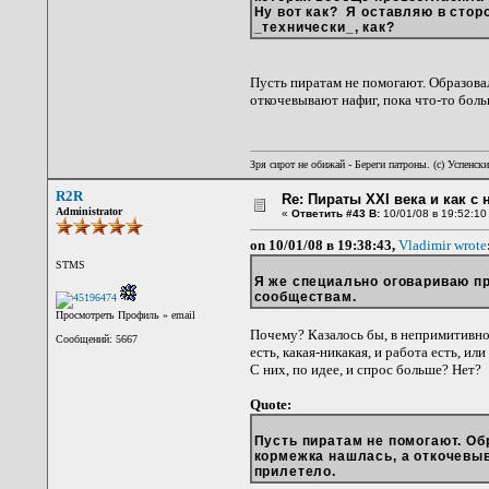
Ну вот как? Я оставляю в стор
_технически_, как?
Пусть пиратам не помогают. Образовал
откочевывают нафиг, пока что-то боль
Зря сирот не обижай - Береги патроны. (c) Успенск
R2R
Re: Пираты XXI века и как с
Administrator
«
Ответить #43 В:
10/01/08 в 19:52:10
on 10/01/08 в 19:38:43,
Vladimir wrote
STMS
Я же специально оговариваю п
сообществам.
Просмотреть Профиль
»
email
Почему? Казалось бы, в непримитивно
Сообщений: 5667
есть, какая-никакая, и работа есть, и
С них, по идее, и спрос больше? Нет?
Quote:
Пусть пиратам не помогают. Обр
кормежка нашлась, а откочевыв
прилетело.