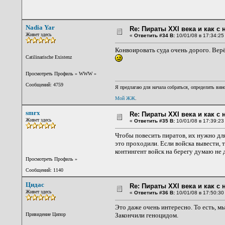
Nadia Yar
Re: Пираты XXI века и как с
Живет здесь
«
Ответить #34 В:
10/01/08 в 17:34:25
Конвоировать суда очень дорого. Верё
Catilinarische Existenz
Просмотреть Профиль
»
WWW
»
Сообщений: 4759
Я предлагаю для начала собраться, определить вино
Мой ЖЖ
.
smrx
Re: Пираты XXI века и как с
Живет здесь
«
Ответить #35 В:
10/01/08 в 17:39:23
Чтобы повесить пиратов, их нужно дл
это проходили. Если войска вывести, 
контингент войск на берегу думаю не 
Просмотреть Профиль
»
Сообщений: 1140
Цидас
Re: Пираты XXI века и как с
Живет здесь
«
Ответить #36 В:
10/01/08 в 17:50:30
Это даже очень интересно. То есть, м
Привидение Ципор
Закончили геноцидом.