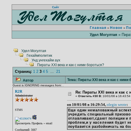
Сайт
Главная
Новое
П
»
»
Удел Могултая
« Пират
Удел Могултая
Гехаймполитик
Унд унгехайм аух
Пираты XXI века и как с ними бороться?
Страниц:
1
2
3
4
5
...
21
Тема: Пираты XXI века и как с ними 
Автор
Guest is IGNORING messages from: .
R2R
Re: Пираты XXI века и как с
Administrator
«
Ответить #30 В:
10/01/08 в 16:43:54
on 10/01/08 в 16:29:54,
olegin wrote
:
STMS
Еще один немаловажный аспек
учредить специальный призовой
отлавливают,сдают полиции и 
проблем,и у населения будет н
Просмотреть Профиль
»
email
поубавится разбойничать на б
Сообщений: 5667