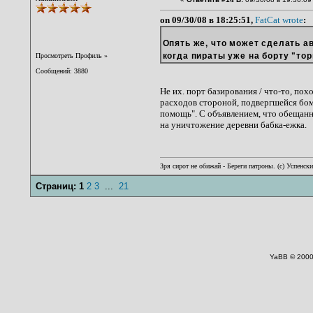
on 09/30/08 в 18:25:51,
FatCat wrote
:
Опять же, что может сделать а
когда пираты уже на борту "то
Просмотреть Профиль
»
Сообщений: 3880
Не их. порт базирования / что-то, пох
расходов стороной, подвергшейся бо
помощь". С объявлением, что обещанн
на уничтожение деревни бабка-ежка.
Зря сирот не обижай - Береги патроны. (c) Успенск
Страниц:
1
2
3
...
21
YaBB © 2000