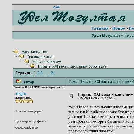
Сайт
Главная
Новое
П
»
»
Удел Могултая
« Пират
Удел Могултая
Гехаймполитик
Унд унгехайм аух
Пираты XXI века и как с ними бороться?
Страниц:
1
2
3
...
21
Тема: Пираты XXI века и как с ними 
Автор
Guest is IGNORING messages from: .
olegin
Пираты XXI века и как с ни
Живет здесь
«
В:
09/29/08 в 20:02:02 »
Уже в который раз звучит информация
Я люблю этот форум!
залива и в Индийском океане.Что же д
условия?Или же всем странам,имеющи
реагирования,которые бы днем и ночь
Просмотреть Профиль
»
военных кораблей или же обеспечива
Сообщений: 3520
противодействия пиратам?