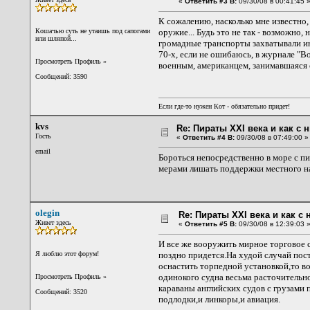
«
Ответить #3 В:
09/30/08 в 00:41:45 
К сожалению, насколько мне известно
Кошачью суть не утаишь под сапогами
оружие... Будь это не так - возможно
или шляпой...
громадные транспорты захватывали ин
70-х, если не ошибаюсь, в журнале "В
Просмотреть Профиль
»
военным, американцем, занимавшаяся о
Сообщений: 3590
Если где-то нужен Кот - обязательно придет!
kvs
Re: Пираты XXI века и как с
Гость
«
Ответить #4 В:
09/30/08 в 07:49:00 »
email
Бороться непосредственно в море с п
мерами лишать поддержки местного н
olegin
Re: Пираты XXI века и как с
Живет здесь
«
Ответить #5 В:
09/30/08 в 12:39:03 
И все же вооружить мирное торговое с
Я люблю этот форум!
поздно придется.На худой случай пос
оснастить торпедной установкой,то в
одинокого судна весьма расточительн
Просмотреть Профиль
»
караваны английских судов с грузами 
Сообщений: 3520
подлодки,и линкоры,и авиация.