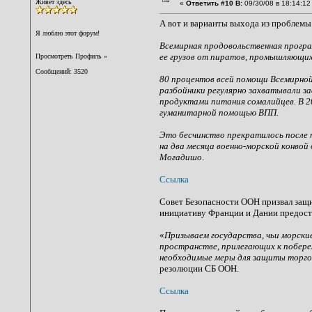
Живет здесь
«
Ответить #10 В:
09/30/08 в 18:14:12
А вот и варианты выхода из проблемы
Я люблю этот форум!
Всемирная продовольственная програ
ее грузов от пиратов, промышляющих
Просмотреть Профиль
»
Сообщений: 3520
80 процентов всей помощи Всемирной
разбойники регулярно захватывали з
продуктами питания сомалийцев. В 20
гуманитарной помощью ВПП.
Это бесчинство прекратилось после 
на два месяца военно-морской конвой
Могадишо
.
Ссылка
Совет Безопасности ООН призвал защи
инициативу Франции и Дании предост
«
Призываем государства, чьи морски
пространстве, прилегающих к побер
необходимые меры для защиты торго
резолюции СБ ООН.
Ссылка