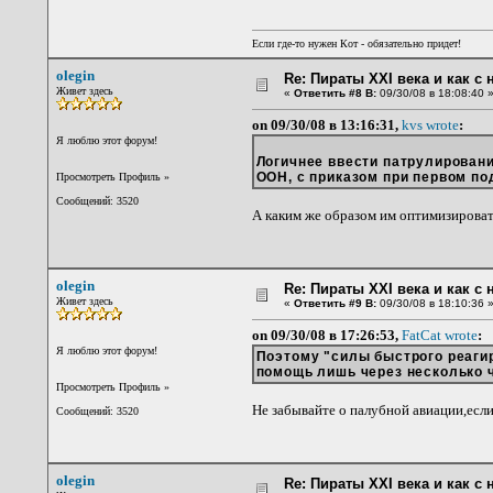
Если где-то нужен Кот - обязательно придет!
olegin
Re: Пираты XXI века и как с
Живет здесь
«
Ответить #8 В:
09/30/08 в 18:08:40 
on 09/30/08 в 13:16:31,
kvs wrote
:
Я люблю этот форум!
Логичнее ввести патрулирова
ООН, с приказом при первом по
Просмотреть Профиль
»
Сообщений: 3520
А каким же образом им оптимизироват
olegin
Re: Пираты XXI века и как с
Живет здесь
«
Ответить #9 В:
09/30/08 в 18:10:36 
on 09/30/08 в 17:26:53,
FatCat wrote
:
Я люблю этот форум!
Поэтому "силы быстрого реагир
помощь лишь через несколько 
Просмотреть Профиль
»
Не забывайте о палубной авиации,если
Сообщений: 3520
olegin
Re: Пираты XXI века и как с