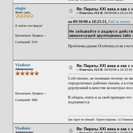
olegin
Re: Пираты XXI века и как с
Живет здесь
«
Ответить #12 В:
09/30/08 в 19:14:03
on 09/30/08 в 18:25:51,
FatCat wrote
:
Я люблю этот форум!
Не забывайте о радиусе действи
авианесущей
группировки
(ибо 
Просмотреть Профиль
»
Сообщений: 3520
Проблема,однако.Особенно,если учесть,
Vladimir
Re: Пираты XXI века и как с
Administrator
«
Ответить #13 В:
09/30/08 в 19:33:00
Собственно, не понимаю почему не вв
определенных районах океана, а в отв
деревушкой в качестве коллатерал лоссе
Просмотреть Профиль
»
В общем, опять я за свой принцип что 
Сообщений: 3880
подчиняется.
Зря сирот не обижай - Береги патроны. (c) Успенск
Vladimir
Re: Пираты XXI века и как с
Administrator
«
Ответить #14 В:
09/30/08 в 19:36:09