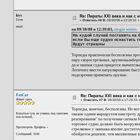
kvs
Re: Пираты XXI века и как с
Гость
«
Ответить #6 В:
09/30/08 в 13:16:31 »
email
on 09/30/08 в 12:39:03,
olegin wrote
:
На худой случай поставить на 
если бы еще судно оснастить т
будут страшны
Торпеды практически бесполезны прот
пару скорострельных, крупнокалиберн
да и экипаж судов придется значител
Логичнее ввести патрулирование быс
подозрении применять оружие.
FatCat
Re: Пираты XXI века и как с
Живет здесь
«
Ответить #7 В:
09/30/08 в 17:26:53 
Торпеды, конечно, бесполезны. Но вот
Кошачью суть не утаишь под сапогами
океане одним маршрутом навстречу дру
или шляпой...
реагирования" по получении сигнала б
торговое судно должно быть вооружен
Просмотреть Профиль
»
стрелковое у экипажа вполне достаточн
обойдется дешевле, чем миллионные в
Сообщений: 3590