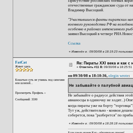
Присутствие российских боевых кораб
отечественные гражданские суда от н
Владимир Высоцкий.
"Участившиеся факты пиратских нап
военного руководства РФ на возобнов
особенно в районах интенсивного ры
заявил Высоцкий в четверг РИА Новос
Ссылка
«
Изменён в : 09/30/08 в 18:19:23 пользова
FatCat
Re: Пираты XXI века и как с
Живет здесь
«
Ответить #11 В:
09/30/08 в 18:25:51
on 09/30/08 в 18:10:36,
olegin wrote
:
Кошачью суть не утаишь под сапогами
или шляпой...
Не забывайте о палубной авиац
Просмотреть Профиль
»
Не забывайте о радиусе действия этой 
Сообщений: 3590
авианосцы в одиночку не ходят...) Опя
когда пираты уже на борту "торговца
Тут уж, действительно - конвои дешевл
соберется, пока "разберется" по прибы
«
Изменён в : 09/30/08 в 18:28:18 пользова
Если где-то нужен Кот - обязательно придет!